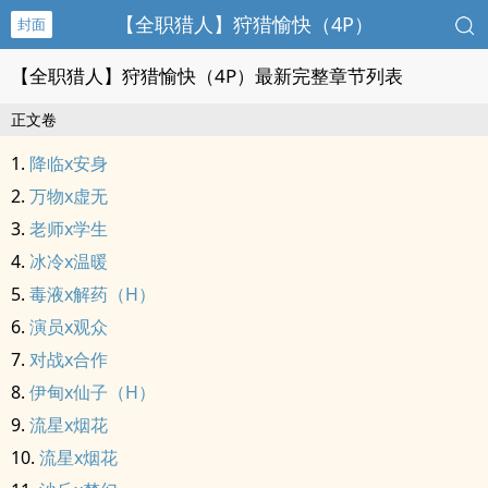
【全职猎人】狩猎愉快（4P）
封面
【全职猎人】狩猎愉快（4P）最新完整章节列表
正文卷
降临x安身
万物x虚无
老师x学生
冰冷x温暖
毒液x解药（H）
演员x观众
对战x合作
伊甸x仙子（H）
流星x烟花
流星x烟花