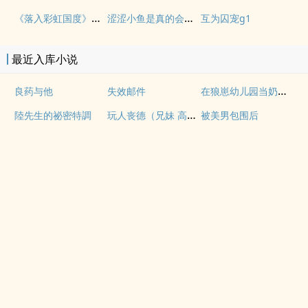
《落入彩虹国度》穿越+西幻+言情
涩涩小鱼是真的会被干透
互为囚宠g1
最近入库小说
在狼崽幼儿园当奶爸的日常
良药与他
失效邮件
玩人丧德（兄妹 高H）
陸先生的祕密特調
被美男包围后