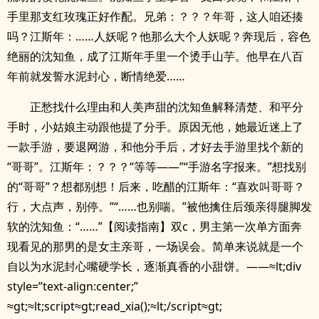
手里那支红玫瑰正好作配。兄弟：？？？年哥，这人咱还揍
吗？江斯年：……人妖呢？他那么大个人妖呢？奔现后，容色
绝丽的沈知鱼，成了江斯年手里一个烫手山芋。他早在八百
年前就发誓水泥封心，断情绝爱……
正愁找什么理由和人美声甜的沈知鱼解释清楚、和平分
手时，小姑娘主动跟他提了分手。原因无他，她最近迷上了
一款手游，要退网游，和他分手后，才好去手游里找个新的
“哥哥”。江斯年：？？？“等等——”“手游名字报来。”想找别
的“哥哥”？想都别想！后来，吃醋的江斯年：“喜欢叫哥哥？
行，大点声，别停。”“……也别喘。”被他擒住后颈亲得腿脚发
软的沈知鱼：“……”【阅读指南】双c，男主第一次单方面奔
现看见的那男的是女主亲哥，一场误会。简单来说就是一个
自以为水泥封心嘴硬学长，逐渐真香的小甜饼。——≈lt;div
style=”text-align:center;”
≈gt;≈lt;script≈gt;read_xia();≈lt;/script≈gt;