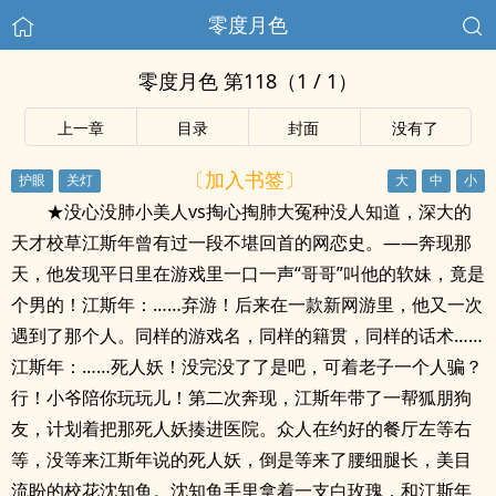
零度月色
零度月色 第118（1 / 1）
上一章
目录
封面
没有了
〔加入书签〕
★没心没肺小美人vs掏心掏肺大冤种没人知道，深大的
天才校草江斯年曾有过一段不堪回首的网恋史。——奔现那
天，他发现平日里在游戏里一口一声“哥哥”叫他的软妹，竟是
个男的！江斯年：……弃游！后来在一款新网游里，他又一次
遇到了那个人。同样的游戏名，同样的籍贯，同样的话术……
江斯年：……死人妖！没完没了了是吧，可着老子一个人骗？
行！小爷陪你玩玩儿！第二次奔现，江斯年带了一帮狐朋狗
友，计划着把那死人妖揍进医院。众人在约好的餐厅左等右
等，没等来江斯年说的死人妖，倒是等来了腰细腿长，美目
流盼的校花沈知鱼。沈知鱼手里拿着一支白玫瑰，和江斯年