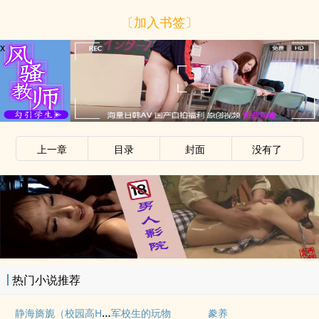
〔加入书签〕
x
上一章
目录
封面
没有了
x
热门小说推荐
静海旖旎（校园高H）
军校生的玩物
豢养