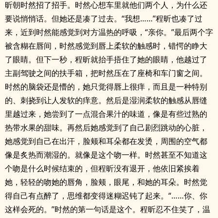
昕朝时然招了招手。时然心想车里就他们两个人，为什么还
要说悄悄话。但她还是凑了过去。“我想……”程昕也凑了过
来，近到时然能感觉到对方温热的呼吸，“亲你。”最后两个字
被含糊在唇间，时然感觉到唇上柔软的触感时，错愕的睁大
了眼睛。但下一秒，程昕就抬手捂住了她的眼睛，他越过了
主副驾驶之间的扶手箱，把时然压在了座椅和车门窗之间。
时然的脑袋还是懵的，她只觉得唇上很痒，而且是一种特别
的、刺挠到让人发软的痒意。然后是湿润柔软的触感从唇缝
里越过来，她尝到了一点混合果汁的味道，像是有些过熟的
热带水果的甜味。再然后她感觉到了自己剧烈跳动的心脏，
她感觉到自己在出汗，脸颊和耳朵都在发烫，周围的空气都
像是炙热而潮湿的。就像是这个吻一样。时然甚至不知道这
个吻是什么时候结束的，但程昕没有退开，他依旧紧挨着
她，轻轻的吻她的唇角，脸颊，眼尾，和她的耳朵。时然觉
得自己有点醉了，思维都变得迷糊迟钝了起来。“……你、你
这样会死的。”时然的第一句话是这个。程昕忍不住笑了，温