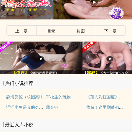
上一章
目录
封面
下一章
x
热门小说推荐
静海旖旎（校园高H）
《落入彩虹国度》穿越+西幻+言情
军校生的玩物
涩涩小鱼是真的会被干透
救命！这里到处都是阴暗批（西幻NPH）
黑金链
最近入库小说