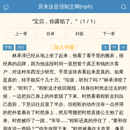
原来这是强制文啊(nph)
“宝贝，你露馅了。”（1 / 1）
上一章
目录
封面
下一章
〔加入书签〕
林承泽已经从地上坐了起来，他看了看手里的腕表，很
经典的品牌，因为他这段时间一直想签个真正有钱的大客
户，对这种东西没少研究。手里这块表看起来是真的。如果
是真的，转手能买个几十万。“垃圾，听到了吗？”林承泽咬了
咬牙，“听到了。”程昕这才收回视线，转身往时然走过去的时
候，一边把自己身上的外套脱了下来。时然看着程昕走到自
己面前，下意识往后退了半步。但程昕的动作没有一点停滞
的把外套裹在了时然身上，然后弯腰把时然直接公主抱了起
来。时然被吓了一跳，“等等……”程昕还真的停住了，“要和你
朋友说一声吗？”“你先放我下来。”时然被裹在大衣里，像是