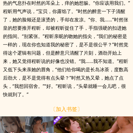
热的气息扑在时然的耳朵上，痒的她想躲。“你应该用我们。”
程昕用气声说，“宝贝，你露馅了。”时然的醉意一下子清醒
了，她的脸颊还是滚烫的，手却在发凉。“你、我……”时然张
皇的想要推开程昕，却被程昕捉住了手，手指强硬的扣进她
的指间。“别紧张。”程昕亲昵的吻她的指尖，“我们的秘密是
一样的，现在你也知道我的秘密了，是不是很公平？”时然觉
得这个逻辑有问题，但是醉意只清醒了片刻，酒劲开始上
来，她又觉得程昕说的好像也没错。“我……我不知道。”程昕
又低下头来亲她的唇角，“他们给你喝的是长岛冰茶，度数高
后劲大，是不是觉得有点头晕？”时然又热又晕，她点了点
头，“我想回宿舍。”“好。”程昕说，“头晕就睡一会儿吧，很
快就到了。”
〔加入书签〕
x