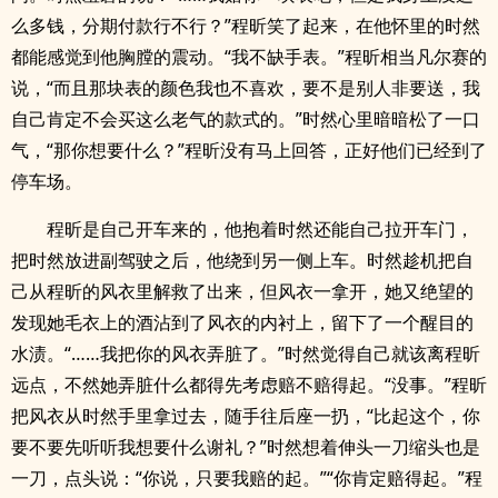
么多钱，分期付款行不行？”程昕笑了起来，在他怀里的时然
都能感觉到他胸膛的震动。“我不缺手表。”程昕相当凡尔赛的
说，“而且那块表的颜色我也不喜欢，要不是别人非要送，我
自己肯定不会买这么老气的款式的。”时然心里暗暗松了一口
气，“那你想要什么？”程昕没有马上回答，正好他们已经到了
停车场。
程昕是自己开车来的，他抱着时然还能自己拉开车门，
把时然放进副驾驶之后，他绕到另一侧上车。时然趁机把自
己从程昕的风衣里解救了出来，但风衣一拿开，她又绝望的
发现她毛衣上的酒沾到了风衣的内衬上，留下了一个醒目的
水渍。“……我把你的风衣弄脏了。”时然觉得自己就该离程昕
远点，不然她弄脏什么都得先考虑赔不赔得起。“没事。”程昕
把风衣从时然手里拿过去，随手往后座一扔，“比起这个，你
要不要先听听我想要什么谢礼？”时然想着伸头一刀缩头也是
一刀，点头说：“你说，只要我赔的起。”“你肯定赔得起。”程