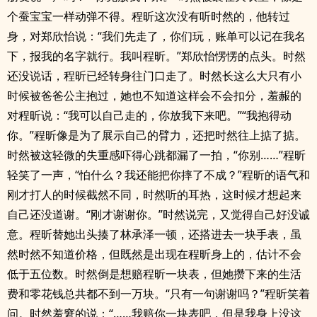
个蚕宝宝一样动弹不得。程昕这次没有听时然的，他转过
身，对郑欣怡说：“我们先走了，你们玩，账单可以记在我名
下，报我的名字就行。我叫程昕。”郑欣怡愣愣的点头。时然
还没说话，程昕已经转身往门口走了。时然长这么大只有小
时候被爸爸公主抱过，她也不知道这样会不会扣分，羞赧的
对程昕说：“我可以自己走的，你放我下来吧。”“我抱得动
你。”程昕像是为了展示自己的臂力，还把时然往上掂了掂。
时然被这轻微的失重感吓得心跳都漏了一拍，“你别……”程昕
轻笑了一声，“怕什么？我还能把你摔了不成？”程昕的语气和
刚才打人的时候截然不同，时然听的耳热，这时候才想起来
自己还没道谢。“刚才谢谢你。”时然说完，又觉得自己好没诚
意。程昕替她出头揍了林承泽一顿，还搭进去一块手表，虽
然时然不知道价格，但既然是出现在程昕身上的，估计不会
低于五位数。时然倒是想赔程昕一块表，但她攒下来的生活
费和零花钱总共都不到一万块。“只有一句谢谢吗？”程昕笑着
问。时然羞窘的说：“……我赔你一块表吧，但是我身上没这