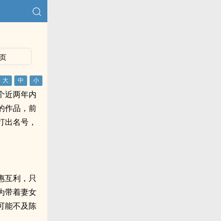
页
个近两年内
的作品，前
打出名号，
惠互利，只
为带着妻女
可能不及陈