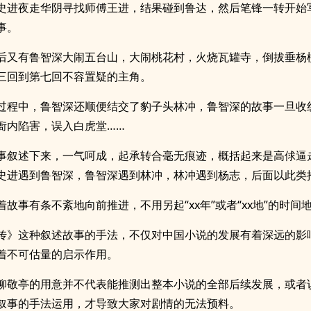
史进夜走华阴寻找师傅王进，结果碰到鲁达，然后笔锋一转开始
事。
后又有鲁智深大闹五台山，大闹桃花村，火烧瓦罐寺，倒拔垂杨
三回到第七回不容置疑的主角。
过程中，鲁智深还顺便结交了豹子头林冲，鲁智深的故事一旦收
衙内陷害，误入白虎堂……
事叙述下来，一气呵成，起承转合毫无痕迹，概括起来是高俅逼
史进遇到鲁智深，鲁智深遇到林冲，林冲遇到杨志，后面以此类
着故事有条不紊地向前推进，不用另起“xx年”或者“xx地”的时间
传》这种叙述故事的手法，不仅对中国小说的发展有着深远的影
着不可估量的启示作用。
柳敬亭的用意并不代表能推测出整本小说的全部后续发展，或者
叙事的手法运用，才导致大家对剧情的无法预料。