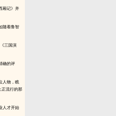
西厢记》并
如随着鲁智
走《三国演
精确的评
位人物，瞧
上正流行的那
业人才开始