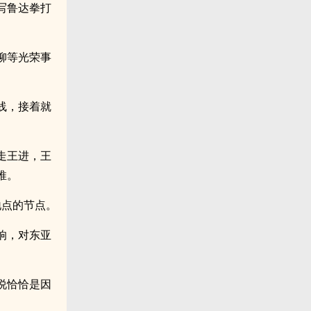
写鲁达拳打
柳等光荣事
线，接着就
走王进，王
推。
地点的节点。
响，对东亚
说恰恰是因