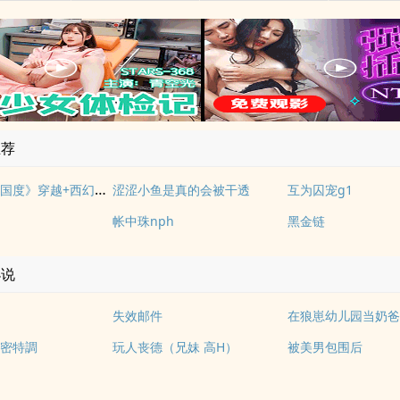
推荐
《落入彩虹国度》穿越+西幻+言情
涩涩小鱼是真的会被干透
互为囚宠g1
帐中珠nph
黑金链
小说
失效邮件
在狼崽幼儿园当奶
密特調
玩人丧德（兄妹 高H）
被美男包围后