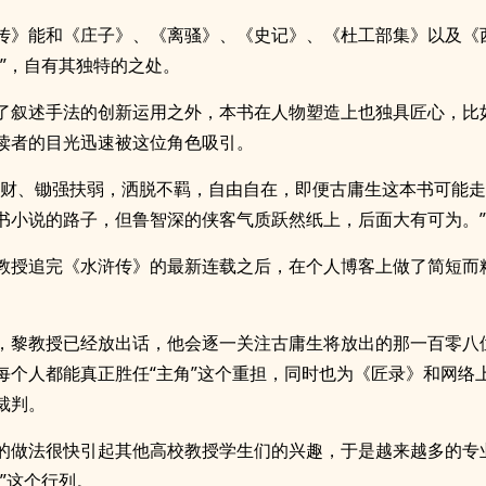
传》能和《庄子》、《离骚》、《史记》、《杜工部集》以及《
书”，自有其独特的之处。
了叙述手法的创新运用之外，本书在人物塑造上也独具匠心，比
读者的目光迅速被这位角色吸引。
疏财、锄强扶弱，洒脱不羁，自由自在，即便古庸生这本书可能
书小说的路子，但鲁智深的侠客气质跃然纸上，后面大有可为。”
教授追完《水浒传》的最新连载之后，在个人博客上做了简短而
，黎教授已经放出话，他会逐一关注古庸生将放出的那一百零八
每个人都能真正胜任“主角”这个重担，同时也为《匠录》和网络
裁判。
的做法很快引起其他高校教授学生们的兴趣，于是越来越多的专
”这个行列。