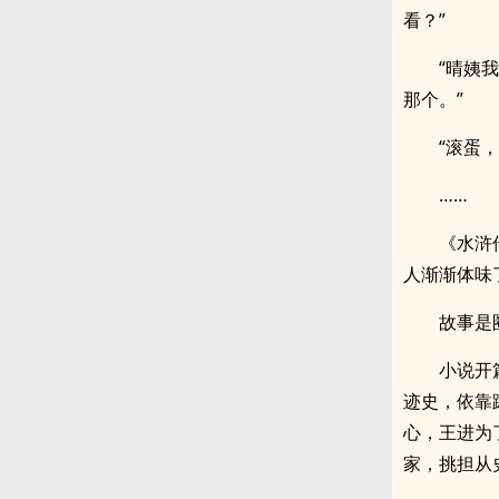
看？”
“晴姨
那个。”
“滚蛋
……
《水浒
人渐渐体味
故事是
小说开
迹史，依靠
心，王进为
家，挑担从