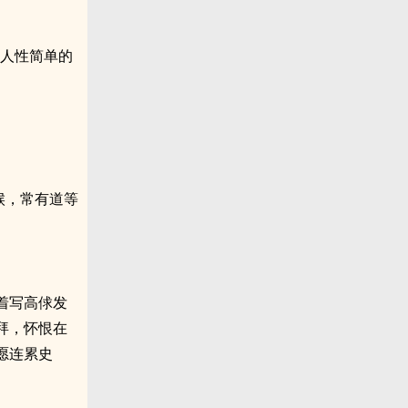
信人性简单的
候，常有道等
着写高俅发
拜，怀恨在
愿连累史