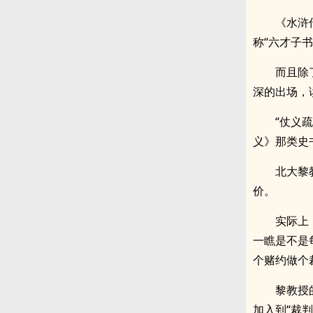
《水浒
称“六才子
而且除
深的出场，
“仗义
义》那类史
北大黎
价。
实际上
一瞧是不是
个赌约做个
黎教授
加入到“裁判