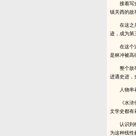
接着写
镇关西的故
在这之
迹，成为第
在这个
是林冲被高
整个故
进遇史进，
人物串
《水浒
文学史都有
认识到
为这种线性