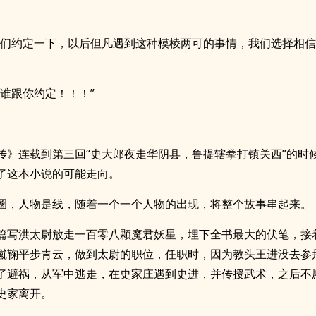
我们约定一下，以后但凡遇到这种模棱两可的事情，我们选择相
，谁跟你约定！！！”
传》连载到第三回“史大郎夜走华阴县，鲁提辖拳打镇关西”的时
了这本小说的可能走向。
圈，人物是线，随着一个一个人物的出现，将整个故事串起来。
篇写洪太尉放走一百零八颗魔君妖星，埋下全书最大的伏笔，接
蹴鞠平步青云，做到太尉的职位，任职时，因为教头王进没去参
了避祸，从军中逃走，在史家庄遇到史进，并传授武术，之后不
史家离开。