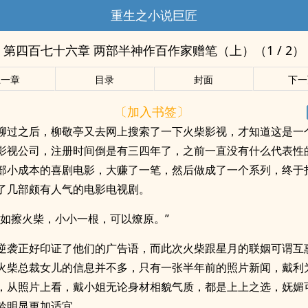
重生之小说巨匠
第四百七十六章 两部半神作百作家赠笔（上）（1 / 2）
上一章
目录
封面
下一
〔加入书签〕
聊过之后，柳敬亭又去网上搜索了一下火柴影视，才知道这是一
影视公司，注册时间倒是有三四年了，之前一直没有什么代表性
部小成本的喜剧电影，大赚了一笔，然后做成了一个系列，终于
了几部颇有人气的电影电视剧。
影如擦火柴，小小一根，可以燎原。”
逆袭正好印证了他们的广告语，而此次火柴跟星月的联姻可谓互
火柴总裁女儿的信息并不多，只有一张半年前的照片新闻，戴利
，从照片上看，戴小姐无论身材相貌气质，都是上上之选，妩媚
龄明显更加适宜。