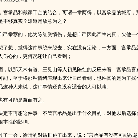
，宫承品和戴家千金的结合，可谓一举两得，以宫承品的城府，
是不够真实？难道是故意为之？
自己举荐的，他为陈红受情伤，是想自己因此产生内疚，欠他一
想了想，觉得这件事绕来绕去，实在没有定论，一方面，宫承品
人伤心的，更何况还让自己看到；
面，以那天常有道、王见山等人初见陈红的反应来看，宫承品喜
可能，至于将那种情绪表现出来让自己看到，也许真的是为了找
品这种人来说，这种事情还真没有适合的人可以聊。
也有可能是兼而有之。
决定不再想这件事，不管宫承品是出于什么目的，对他以后选择
根本性的影响。
过了一会，徐晴的对话框跳了出来，说：“宫承品有没有可能故