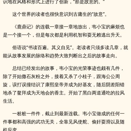
识地在风格和形式上进行了创新，“那是故意的。”
这个世界的读者也很快意识到古庸生的“故意”。
《鹿鼎记》的连载一章接一章地放出，韦小宝的麻烦也
是一个接一个，但是每次都是利用机智和耍无赖逃出升天。
俗语说“书读百遍。其义自见”。老读者只须多读几章，就
能从故事发展的脉络和趋势大致判断出之后的故事走向。
总结已经发出的故事，韦小宝的光荣事迹也颇有几件，
除了开始撒石灰粉之外，接着又杀了小桂子，跟海公公周
旋，误打误撞结识了康熙皇帝并成为好基友，随后阴差阳错
地杀了鳌拜成为天地会的香主。开始了黑白两道通吃的拉风
生活。
一桩桩一件件，截止到最新连载。韦小宝做成的任何一
件事都和高强的武功无关，全靠见风使舵、偷奸耍滑以及随
机应变。