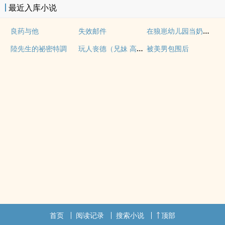
最近入库小说
在狼崽幼儿园当奶爸的日常
良药与他
失效邮件
玩人丧德（兄妹 高H）
陸先生的祕密特調
被美男包围后
首页
阅读记录
搜索小说
顶部