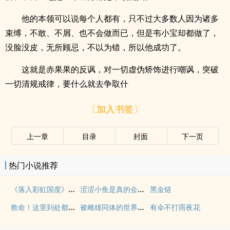
他的本领可以说每个人都有，只不过大多数人因为诸多
束缚，不敢、不屑、也不会做而已，但是韦小宝却都做了，
没脸没皮，无所顾忌，不以为错，所以他成功了。
这就是赤果果的反讽，对一切虚伪矫饰进行嘲讽，突破
一切清规戒律，要什么就去争取什
〔加入书签〕
上一章
目录
封面
下一页
热门小说推荐
《落入彩虹国度》穿越+西幻+言情
涩涩小鱼是真的会被干透
黑金链
救命！这里到处都是阴暗批（西幻NPH）
被雌雄同体的世界爆炒了（玄幻nph）
有伞不打雨夜花