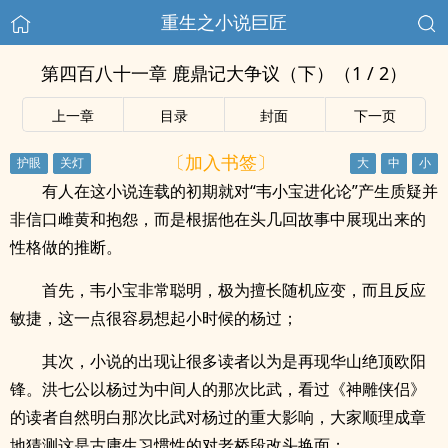
重生之小说巨匠
第四百八十一章 鹿鼎记大争议（下）（1 / 2）
上一章
目录
封面
下一页
〔加入书签〕
有人在这小说连载的初期就对“韦小宝进化论”产生质疑并
非信口雌黄和抱怨，而是根据他在头几回故事中展现出来的
性格做的推断。
首先，韦小宝非常聪明，极为擅长随机应变，而且反应
敏捷，这一点很容易想起小时候的杨过；
其次，小说的出现让很多读者以为是再现华山绝顶欧阳
锋。洪七公以杨过为中间人的那次比武，看过《神雕侠侣》
的读者自然明白那次比武对杨过的重大影响，大家顺理成章
地猜测这是古庸生习惯性的对老桥段改头换面；