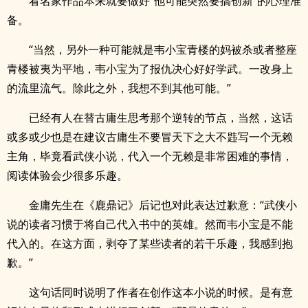
看名家作品本来就要做好“他可能突然要搞创新”的心理准
备。
“当然，另外一种可能就是韦小宝青楼的妈被杀或者整座
青楼被夷为平地，韦小宝为了报仇决心好好学武。一改身上
的流里流气。除此之外，我想不到其他可能。”
已经有人在替古庸生思考那个逆转的节点，当然，这话
或多或少也是在建议古庸生不要冒天下之大不韪写一个无赖
主角，毕竟看武侠小说，代入一个无赖是非常困难的事情，
阅读体验会少很多乐趣。
金庸先生在《鹿鼎记》后记也对此表达过歉意：“武侠小
说的读者习惯于将自己代入书中的英雄。然而韦小宝是不能
代入的。在这方面，剥夺了某些读者的若干乐趣，我感到抱
歉。”
这句话同时说明了作者在创作这本小说的时候。是有意