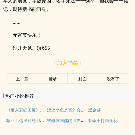
本人的朋友，字数原因，名字无法一一例举，但我会一一铭
记，期待新书能再见。
……
元宵节快乐！
过几天见。()r655
〔加入书签〕
上一章
目录
封面
没有了
热门小说推荐
《落入彩虹国度》穿越+西幻+言情
涩涩小鱼是真的会被干透
黑金链
救命！这里到处都是阴暗批（西幻NPH）
被雌雄同体的世界爆炒了（玄幻nph）
有伞不打雨夜花