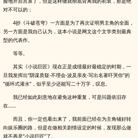
脸地开后宫算了，但是这样做就彻底背离我的初衷，那是绝
对不可以的；
4抄《斗破苍穹》一方面是为了再次证明男主角的全面，
另一方面是我自己认为，这本小说是网文这个文学类别最典
型的代表作。
等等。
其实《小说巨匠》现在正是成绩最好最稳定的时期，一
旦我发挥出“阴谋质疑-不理会-波及亲友-写出名著吓哭你”的
“循环式灌水”，似乎至少还能写二十万字，叹息。
我已经如此刻意地在避免这种重复，可是问题依旧存
在……
而且，你一定也看出来了，我前面已经在为主角铺好转
向娱乐圈的路，但是在做相关剧情设定的时候，发现那么做
就不再是“小说巨匠”了。