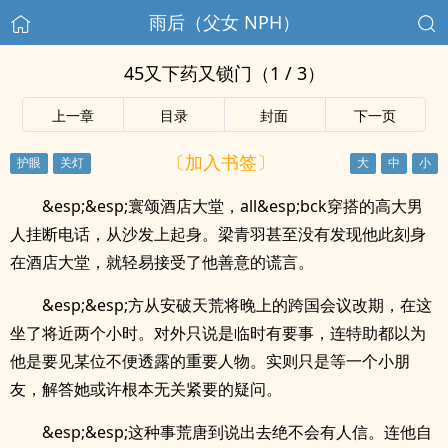
雨后（父女 NPH）
45又下药又锁门（1 / 3）
上一章
目录
封面
下一页
〔加入书签〕
&esp;&esp;寰颂酒店大堂，all&esp;bck穿搭的高大男
人挂断电话，从沙发上起身。梁青羽甚至没有发现他此刻身
在酒店大堂，就轻易接受了他善意的谎言。
&esp;&esp;方从安破天荒将晚上的跨国会议改期，在这
坐了将近两个小时。对外只说是临时有要事，连特助都以为
他是要见某位不便透露的重要人物。实则只是等一个小朋
友，解答她或许根本无关紧要的疑问。
&esp;&esp;这种事荒唐到说出去绝不会有人信。连他自