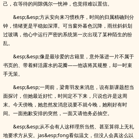
己，在等待的间隙偶尔一恍神，也觉得难以置信。
&esp;&esp;方从安向来习惯秩序，时间的归属精确到分
钟，情绪更是平稳如深潭。可当窗外暮色沉降，雨丝斜斜划
过玻璃，他心中运行严密的系统第一次出现了某种陌生的纷
乱。
&esp;&esp;像是最珍爱的古籍里，意外落进一片不属于
书页的、带着鲜活露水的花瓣——他该将其规整，却一时束
手无策。
&esp;&esp;一周前，梁青羽发来消息，说有新课题想当
面探讨，但她最近好忙，时间定不下来，只说也许是这周
末。今天傍晚，她忽然发消息说要不就今晚，她刚好有时
间。一面抱歉安排的突然，一面又请他务必抽空。
&esp;&esp;从不会有人这样理所当然、甚至算得上无礼
地要求方从安。jas&esp;fong看似温文，但没人会真这么以