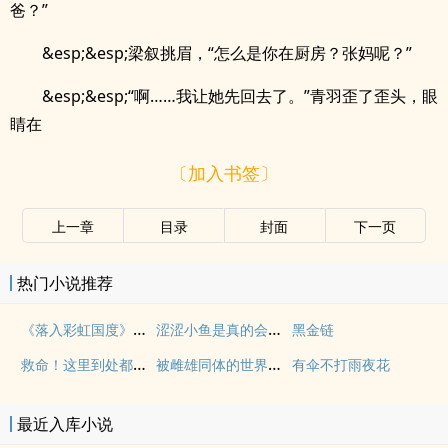
爸？”
&esp;&esp;梁叙挑眉，“怎么是你在厨房？张妈呢？”
&esp;&esp;“啊……我让她先回去了。”青羽歪了歪头，眼
睛在
〔加入书签〕
上一章
目录
封面
下一页
热门小说推荐
《落入彩虹国度》穿越+西幻+言情
涩涩小鱼是真的会被干透
黑金链
救命！这里到处都是阴暗批（西幻NPH）
被雌雄同体的世界爆炒了（玄幻nph）
有伞不打雨夜花
最近入库小说