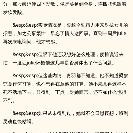
分，那股酸涩便四下发散，像是蔓延到全身，连四肢也跟着
发软发酸。
&esp;&esp;实际情况是，梁叙全副精力用来对抗女儿的
招惹，加之公事繁忙，早忘了情人这回事。直到一周后julie
再次来电询问，他才想起。
&esp;&esp;但眼下他还没想好怎么处理，便推说近来
忙，一度让julie怀疑他这几年是否身体出了什么问题。
&esp;&esp;但这些内情，青羽都不知道。她不知道梁叙
究竟作何打算，也不想再在意他的打算。她不愿意再这样不
死不活地下去，只得到一丁点，对她而言，还不如什么也得
不到。
&esp;&esp;如果从未得到过，她就不会日思夜想，饿到
灵魂也快枯竭。