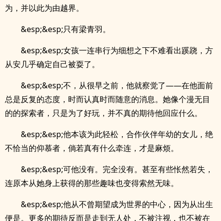
为，并以此为由越界。
&esp;&esp;只有梁青羽。
&esp;&esp;女孩一连串行为细想之下不难看出蹊跷，方
从安几乎确定自己被耍了。
&esp;&esp;不，从很早之前，他就察觉了——在他面前
总是反复的态度，时而认真时而随意的消息。她像个漫无目
的的探索者，只是为了好玩，并不真的期待他回应什么。
&esp;&esp;他本该为此轻松，合作伙伴年幼的女儿，绝
不恰当的仰慕者，倘若真有什么牵连，才是麻烦。
&esp;&esp;可他没有。完全没有。甚至有些怅然若失，
连原本从她身上获得的那些趣味也变得索然无味。
&esp;&esp;他从不曾期望成为世界的中心，因为从出生
便是。更多的期待反而是走到无人处，不被注视，也不被在