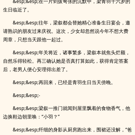
&esp;&esp;在一片剑拔弩张的沉默中，梁青羽十六岁的
生日临近了。
&esp;&esp;往年，梁叙都会替她精心准备生日宴会，邀
请熟识的朋友过来庆祝。这次，少女却忽然说今年不想大费
周章，只想当天跟他一起过。
&esp;&esp;年关将近，诸事繁多，梁叙本就焦头烂额，
自然乐得轻松。再三确认她是否真打算如此，获得肯定答案
后，老男人便心安理得出差了。
&esp;&esp;再回来，已经是青羽生日当天傍晚。
&esp;&esp;-
&esp;&esp;梁叙一推门就闻到屋里飘着的食物香气，他
边换鞋边朝里唤：“小羽？”
&esp;&esp;纤细的身影从厨房跑出来，围裙还没解，“爸