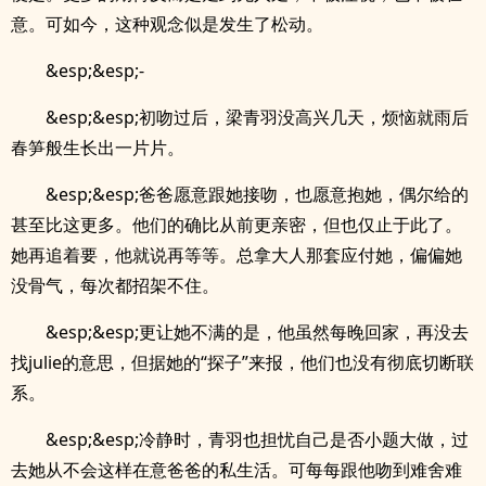
意。可如今，这种观念似是发生了松动。
&esp;&esp;-
&esp;&esp;初吻过后，梁青羽没高兴几天，烦恼就雨后
春笋般生长出一片片。
&esp;&esp;爸爸愿意跟她接吻，也愿意抱她，偶尔给的
甚至比这更多。他们的确比从前更亲密，但也仅止于此了。
她再追着要，他就说再等等。总拿大人那套应付她，偏偏她
没骨气，每次都招架不住。
&esp;&esp;更让她不满的是，他虽然每晚回家，再没去
找julie的意思，但据她的“探子”来报，他们也没有彻底切断联
系。
&esp;&esp;冷静时，青羽也担忧自己是否小题大做，过
去她从不会这样在意爸爸的私生活。可每每跟他吻到难舍难