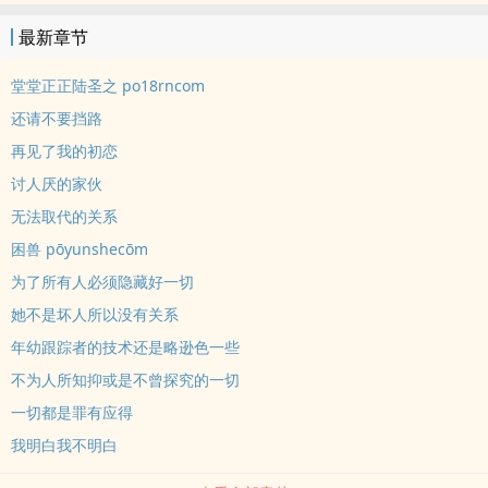
BDSM，及大量NTR
最新章节
堂堂正正陆圣之 po18rncom
还请不要挡路
再见了我的初恋
讨人厌的家伙
无法取代的关系
困兽 pōyunshecōm
为了所有人必须隐藏好一切
她不是坏人所以没有关系
年幼跟踪者的技术还是略逊色一些
不为人所知抑或是不曾探究的一切
一切都是罪有应得
我明白我不明白