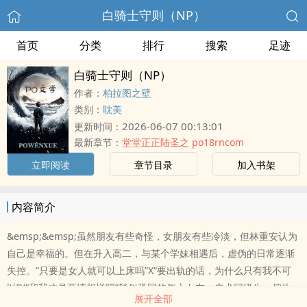
白骑士守则（NP）
首页
分类
排行
搜索
足迹
白骑士守则（NP）
作者：
柏拉图之壁
类别：
耽美
2026-06-07 00:13:01
更新时间：
最新章节：
堂堂正正陆圣之 po18rncom
立即阅读
章节目录
加入书架
内容简介
&emsp;&emsp;虽然朋友有些奇怪，女朋友有些冷淡，但林重安认为
自己是幸福的。但在升入高二，与某个学妹相遇后，虚伪的日常逐渐
失控。“只要是女人就可以上床吗”X“要出轨的话，为什么只有我不可
以”X“和我才是两情相悦吧”疑似恐同的年上女友，忠犬同级生，偏执
展开全部
年下的修罗场。主角大部分时间都是受。*存在非双方同意性行为，微