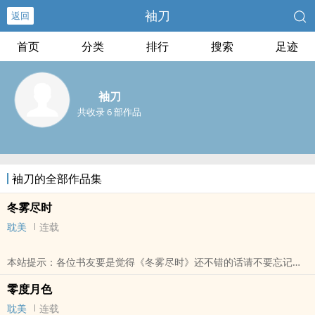
袖刀
返回
首页
分类
排行
搜索
足迹
袖刀
共收录 6 部作品
袖刀的全部作品集
冬雾尽时
耽美
连载
本站提示：各位书友要是觉得《冬雾尽时》还不错的话请不要忘记向
您QQ群和微博里的朋友推荐哦！
零度月色
耽美
连载