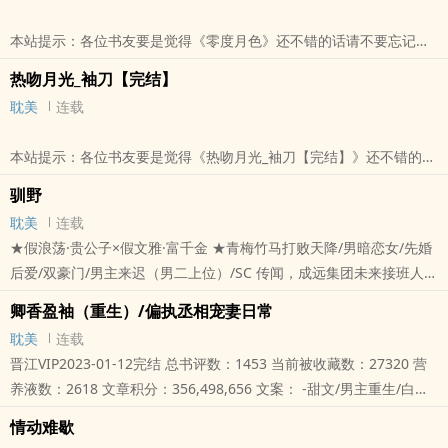
本站提示：各位书友要是觉得《零度月色》还不错的话请不要忘记向
您QQ群和微博里的朋友推荐哦！
热吻月光_袖刀【完结】
耽美
连载
本站提示：各位书友要是觉得《热吻月光_袖刀【完结】》还不错的话
请不要忘记向您QQ群和微博里的朋友推荐哦！
驯野
耽美
连载
★假浪荡·贵公子×假文雅·富千金 ★青梅竹马打败天降/男暗恋女/先婚
后爱/双豪门/男主来迟（男二上位）/SC 传闻，成远集团未来接班人顾
尧野是个浪荡子。 他向来只喝最烈的酒，赛最野的车，泡最辣的..
卿香盈袖（重生）/偏执丞相宠妻日常
本站提示：各位书友要是觉得《驯野》还不错的话请不要忘记向您QQ
耽美
连载
群和微博里的朋友推荐哦！
晋江VIP2023-01-12完结 总书评数：1453 当前被收藏数：27320 营
养液数：2618 文章积分：356,498,656 文案： -甜文/男主重生/白切
黑丞相强夺失忆小青梅/竹马打败天降 太傅千金顾晚卿，艳色绝世，
情动难歇
慧心妙舌，乃是京中第一美人。 及笄之年，求娶之人，几乎踏破太傅