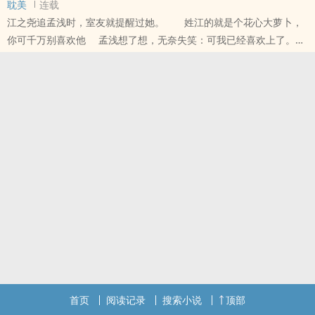
耽美
连载
府的门槛。 可顾晚卿却对国子监一名小小学正一见倾心，执意下嫁。
江之尧追孟浅时，室友就提醒过她。 姓江的就是个花心大萝卜，
大婚当日，同顾晚卿青梅竹马一起长大的当今丞相
你可千万别喜欢他 孟浅想了想，无奈失笑：可我已经喜欢上了。
本站提示：各位书友要是觉得《卿香盈袖（重生）/偏执丞相宠妻日
他的眼睛。 江之尧追了孟浅小半年，一日三餐早晚安。
常》还不错的话请不要忘记向您QQ群和微博里的朋友推荐哦！
其诚心打动了孟浅身边所有人，终于金石为开。
本站提示：各位书友要是觉得《情动难歇》还不错的话请不要忘记向
您QQ群和微博里的朋友推荐哦！
首页
阅读记录
搜索小说
顶部