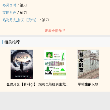
冬雾尽时
/
袖刀
零度月色
/
袖刀
热吻月光_袖刀【完结】
/
袖刀
查看全部作品
相关推荐
金属牙套【骨科gl】
炮灰也能给男主戴绿帽吗(NP)
军校生的玩物