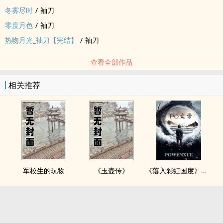
冬雾尽时
/
袖刀
零度月色
/
袖刀
热吻月光_袖刀【完结】
/
袖刀
查看全部作品
相关推荐
军校生的玩物
《玉壶传》
《落入彩虹国度》穿越+西幻+言情